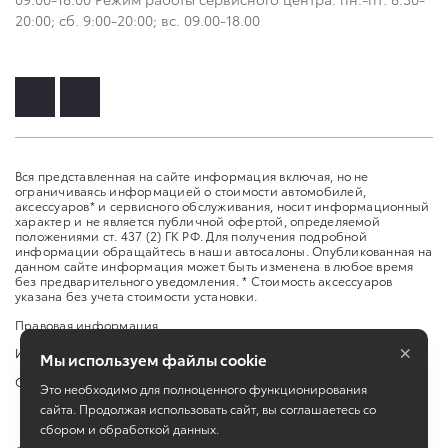
20:00; сб. 9:00-20:00; вс. 09.00-18.00
Вся представленная на сайте информация включая, но не
ограничиваясь информацией о стоимости автомобилей,
аксессуаров* и сервисного обслуживания, носит информационный
характер и не является публичной офертой, определяемой
положениями ст. 437 (2) ГК РФ. Для получения подробной
информации обращайтесь в наши автосалоны. Опубликованная на
данном сайте информация может быть изменена в любое время
без предварительного уведомления. * Стоимость аксессуаров
указана без учета стоимости установки.
Правовая информация
×
Изменить настройку cookies
Мы используем файлы cookie
Сбросить cookie
Это необходимо для полноценного функционирования
сайта. Продолжая использовать сайт, вы соглашаетесь со
сбором и обработкой данных.