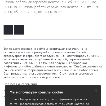
Режим работы дилерского центра: пн.-сб. 9:00-20:00; вс.
09.00-18.00 Режим работы сервисного центра: пн.-пт. 8:30-
20:00; сб. 9:00-20:00; вс. 09.00-18.00
Вся представленная на сайте информация включая, но не
ограничиваясь информацией о стоимости автомобилей,
аксессуаров* и сервисного обслуживания, носит информационный
характер и не является публичной офертой, определяемой
положениями ст. 437 (2) ГК РФ. Для получения подробной
информации обращайтесь в наши автосалоны. Опубликованная на
данном сайте информация может быть изменена в любое время
без предварительного уведомления. * Стоимость аксессуаров
указана без учета стоимости установки.
Правовая информация
×
Изменить настройку cookies
Мы используем файлы cookie
Сбросить cookie
Это необходимо для полноценного функционирования
сайта. Продолжая использовать сайт, вы соглашаетесь со