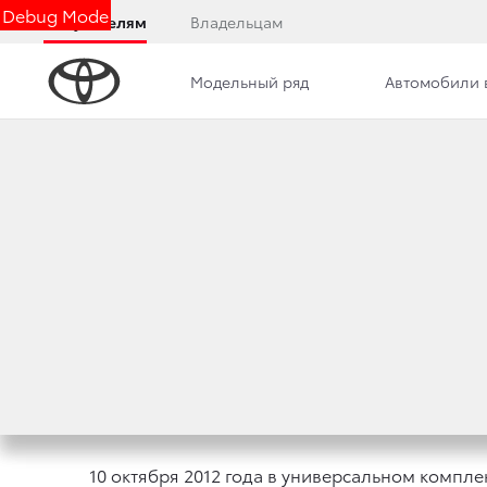
Debug Mode
Покупателям
Владельцам
Модельный ряд
Автомобили 
Удаление вмятин без покраски
Кузовной ремонт в
ДНИ МАЛОГО И С
ОБЛАСТИ ПРИ УЧ
18 октября 2012 г.
Поделиться
10 октября 2012 года в универсальном комп