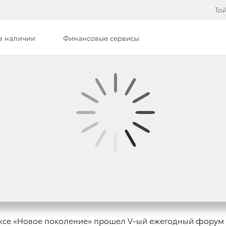
То
в наличии
Финансовые сервисы
 Тойота Центр Брянск
Дилерский центр
Новости
РЕДНЕГО БИЗНЕСА В
АСТИИ «АВТОМИР-ТОЙ
лексе «Новое поколение» прошел V-ый ежегодный форум