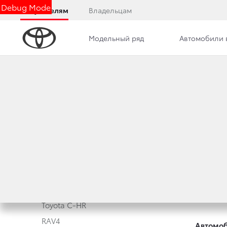
Debug Mode
Покупателям
Владельцам
Модельный ряд
Автомобили 
Модельный ряд
Новые а
Corolla
Корпора
Camry
Toyota 
Toyota C-HR
RAV4
Автомоб