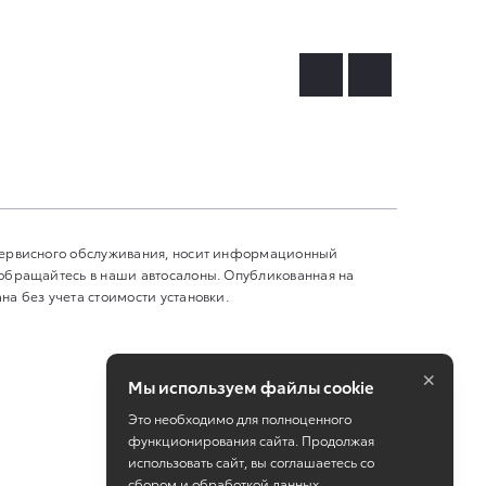
 сервисного обслуживания, носит информационный
 обращайтесь в наши автосалоны. Опубликованная на
а без учета стоимости установки.
×
Мы используем файлы cookie
Это необходимо для полноценного
функционирования сайта. Продолжая
использовать сайт, вы соглашаетесь со
сбором и обработкой данных.
Работает на технологиях
TradeDealer