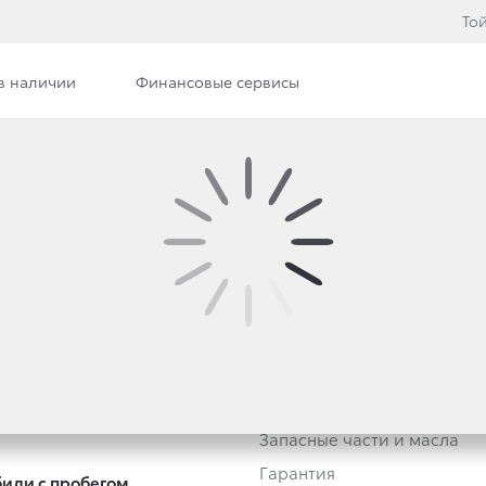
То
в наличии
Финансовые сервисы
втомобили
Владельцам
тивным клиентам
Обзор раздела
Трейд-ин
Услуги сервиса
Запасные части и масла
Гарантия
или с пробегом