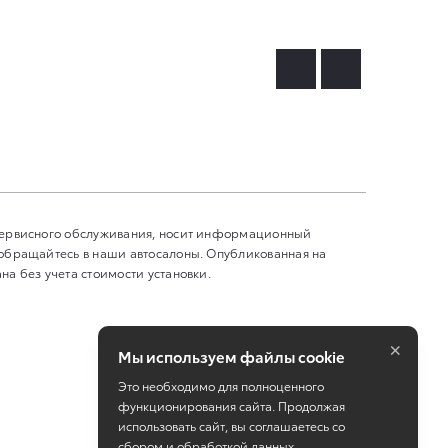
 сервисного обслуживания, носит информационный
 обращайтесь в наши автосалоны. Опубликованная на
а без учета стоимости установки.
×
Мы используем файлы cookie
Это необходимо для полноценного
функционирования сайта. Продолжая
использовать сайт, вы соглашаетесь со
сбором и обработкой данных.
Работает на технологиях
TradeDealer