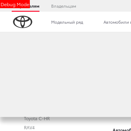
Debug Mode
Покупателям
Владельцам
Модельный ряд
Автомобили 
Модельный ряд
Новые а
Corolla
Корпора
Camry
Toyota 
Toyota C-HR
RAV4
Автомоб