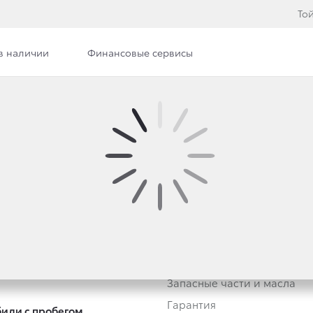
То
в наличии
Финансовые сервисы
втомобили
Владельцам
тивным клиентам
Обзор раздела
Трейд-ин
Услуги сервиса
Запасные части и масла
Гарантия
или с пробегом