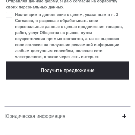
Отправляя данную форму, Я даю согласие на обработку
уникального идентификатора посетителя сайта,
своих персональных данных.
предпочтительного времени и способа для контакта, истории
Настоящим в дополнение к целям, указанным в п. 3
контактов.
Согласия, я разрешаю обрабатывать свои
2. Под обработкой персональных данных понимаются
персональные данные с целью продвижения товаров,
следующие действия: сбор, запись, систематизация,
работ, услуг Общества на рынке, путем
накопление, хранение, уточнение (обновление, изменение),
осуществления прямых контактов, а также выражаю
извлечение, использование, передача (предоставление, доступ),
свое согласие на получение рекламной информации
блокирование, удаление, уничтожение персональных данных.
любым доступным способом, включая сети
Общество обрабатывает персональные данные
электросвязи, а также через сеть интернет.
с использованием средств автоматизации.
3. Целью обработки персональных данных является
Получить предложение
осуществление взаимодействия Общества с посетителями
и пользователями сайта.
4. Я даю согласие на передачу моих персональных данных
третьим лицам, перечень которых размещен на сайте в разделе
«Юридическая информация».
5. Данное Согласие действует до момента достижения цели
обработки, указанной в настоящем Согласии. Я осведомлен,
Юридическая информация
что Общество будет обрабатывать данные только в случае, если
это необходимо для определенной цели, и может запросить,
чтобы я продлил срок действия своего согласия на обработку
по истечении 10 лет с тем, чтобы гарантировать, что оно