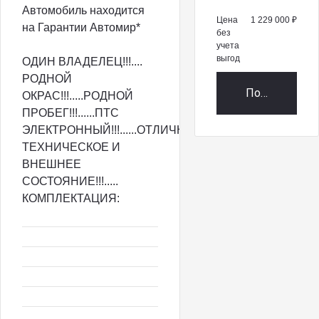
Автомобиль находится
Цена
1 229 000 ₽
на Гарантии Автомир*
без
учета
выгод
ОДИН ВЛАДЕЛЕЦ!!!....
РОДНОЙ
Получить пр
ОКРАС!!!.....РОДНОЙ
ПРОБЕГ!!!......ПТС
ЭЛЕКТРОННЫЙ!!!......ОТЛИЧНОЕ
ТЕХНИЧЕСКОЕ И
ВНЕШНЕЕ
СОСТОЯНИЕ!!!.....
КОМПЛЕКТАЦИЯ: