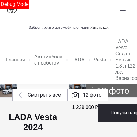
Debug Mode
Забронируйте автомобиль онлайн
Узнать как
LADA
Vesta
Седан
Автомобили
Главная
LADA
Vesta
Бензин
с пробегом
1,8 л 122
л.с.
Вариато
Ещё 10 фото
Смотреть все
12 фото
1 229 000 ₽
Получить 
LADA Vesta
2024