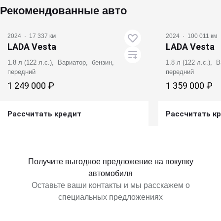
Рекомендованные авто
2024
·
17 337 км
2024
·
100 011 км
LADA Vesta
LADA Vesta
1.8 л (122 л.с.), Вариатор, бензин,
1.8 л (122 л.с.),
передний
передний
1 249 000 ₽
1 359 000 ₽
Рассчитать кредит
Рассчитать к
Получить предложение
Получит
Получите выгодное предложение на покупку
автомобиля
Оставьте ваши контакты и мы расскажем о
специальных предложениях