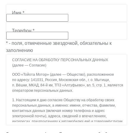
Имя
*
Телефон
*
* - поля, отмеченные звездочкой, обязательны к
заполнению
СОГЛАСИЕ НА ОБРАБОТКУ ПЕРСОНАЛЬНЫХ ДАННЫХ
(далее — Согласие)
ООО «Тойота Мотор» (далее — Общество), расположенное
по адресу: 141031, Россия, Московская обл., г. о. Мытищи,
п. Вёшки, МКАД, 84-й км, ТПЗ «Алтуфьево», вл. 5, стр. 1, является
оператором персональных данных.
1. Настоящим я даю согласие Обществу на обработку своих
персональных данных, а именно: имени, отчества, фамилии,
контактных данных (включая номер телефона и адрес
электронной почты), адреса, сведений о впечатлениях,
интересах, предпочтениях к автомобилю(-ям) и товарам/услугам,
IP-адреса, сведений об устройстве, операционной системы
устройства и модели мобильного телефона посетителя сайта,