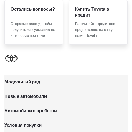
соответствует моим намерениям.
Остались вопросы?
Купить Toyota в
6. Согласие может быть отозвано путем направления
кредит
письменного заявления Обществу заказным почтовым
Отправьте заявку, чтобы
Рассчитайте кредитное
отправлением с описью вложения по адресу: 141031, Московская
получить консультацию по
предложение на вашу
обл., г. о. Мытищи, п. Вёшки, МКАД 84-й км, ТПЗ «Алтуфьево»,
вл. 5, стр. 1.
интересующей теме
новую Toyota
Модельный ряд
Новые автомобили
Автомобили с пробегом
Условия покупки