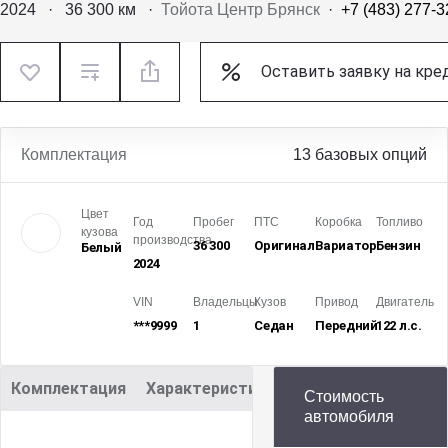
2024
·
36 300 км
·
Тойота Центр Брянск
·
+7 (483) 277-3
Оставить заявку на кре
Комплектация
13 базовых опций
Цвет
Год
Пробег
ПТС
Коробка
Топливо
кузова
производства
36 300
Оригинал
Вариатор
Бензин
Белый
2024
VIN
Владельцы
Кузов
Привод
Двигатель
***9999
1
Седан
Передний
122 л.с.
Комплектация
Характеристики
Описание
Стоимость
автомобиля