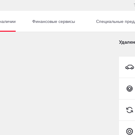
наличии
Финансовые сервисы
Специальные пред
к
Удален
avel
автомобиль с пробего
avel
Сбросить
24 680 км