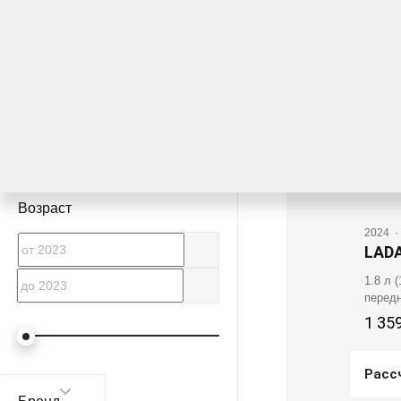
LADA
1.7 л 
Пробег
, км
1 24
Расс
Ре
Возраст
2024
·
LADA
1.8 л 
перед
1 35
Расс