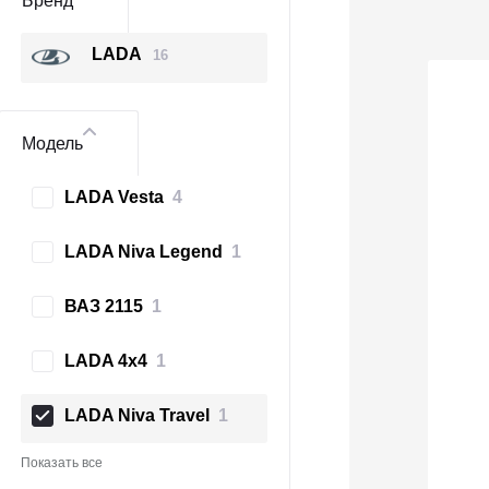
Бренд
LADA
16
Модель
LADA Vesta
4
LADA Niva Legend
1
ВАЗ 2115
1
LADA 4x4
1
LADA Niva Travel
1
Показать все