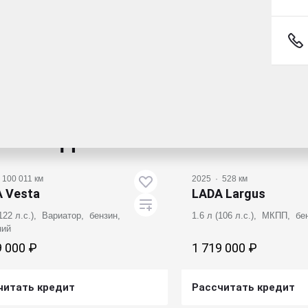
 Niva Travel
(80 л.с.), МКПП, бензин, полный
9 000 ₽
читать кредит
Получить предложение
комендованные авто
100 011 км
2025
·
528 км
 Vesta
LADA Largus
(122 л.с.), Вариатор, бензин,
1.6 л (106 л.с.), МКПП, б
ний
9 000 ₽
1 719 000 ₽
читать кредит
Рассчитать кредит