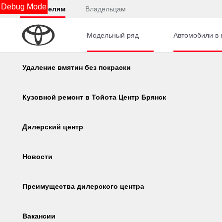
Debug Mode
Покупателям
Владельцам
Модельный ряд
Автомобили в 
Узнать ка
Забронируйте автомобиль онлайн
Калькулятор
Удаление вмятин без покраски
Главная
Автомобили с пробегом
LADA
Niva Tr
Консультация по кредиту
Кузовной ремонт в Тойота Центр Брянск
Дилерские центры
Онлайн-одобрение
Дилерский центр
1 
Цена
, ₽
Обзор раздела
Новости
Преимущества дилерского центра
Niva Tr
Вакансии
2023
·