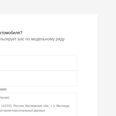
ложение
втомобиля?
льтирует вас по модельному ряду
ению
асие)
1031, Россия, Московская обл., г. о. Мытищи,
ператором персональных данных.