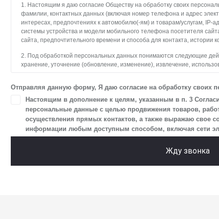
1. Настоящим я даю согласие Обществу на обработку своих персональ
фамилии, контактных данных (включая номер телефона и адрес элект
интересах, предпочтениях к автомобилю(-ям) и товарам/услугам, IP-а
системы устройства и модели мобильного телефона посетителя сайт
сайта, предпочтительного времени и способа для контакта, истории к
2. Под обработкой персональных данных понимаются следующие дейст
хранение, уточнение (обновление, изменение), извлечение, использо
блокирование, удаление, уничтожение персональных данных. Общес
с использованием средств автоматизации.
Отправляя данную форму, Я даю согласие на обработку своих 
3. Целью обработки персональных данных является осуществление 
Настоящим в дополнение к целям, указанным в п. 3 Соглас
и пользователями сайта.
персональные данные с целью продвижения товаров, работ,
осуществления прямых контактов, а также выражаю свое с
4. Я даю согласие на передачу моих персональных данных третьим л
информации любым доступным способом, включая сети элект
в разделе «Юридическая информация».
5. Данное Согласие действует до момента достижения цели обработк
Жду звонка
Я осведомлен, что Общество будет обрабатывать данные только в сл
цели, и может запросить, чтобы я продлил срок действия своего согла
чтобы гарантировать, что оно соответствует моим намерениям.
6. Согласие может быть отозвано путем направления письменного з
отправлением с описью вложения по адресу: 141031, Московская обл., 
ТПЗ «Алтуфьево», вл. 5, стр. 1.