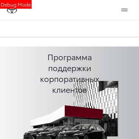
Debug Mode
Программа
поддержки
корпоративных
клиентов