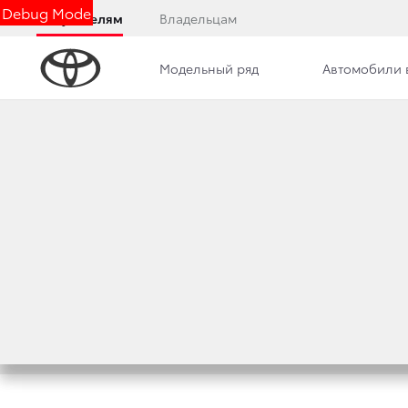
Debug Mode
Покупателям
Владельцам
Модельный ряд
Автомобили 
Удаление вмятин без покраски
Кузовной ремонт в
Заполните анкету или от