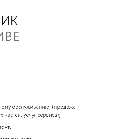
ЩИК
ИВЕ
ному обслуживанию, (продажа
частей, услуг сервиса);
монт;
сего ремонта;