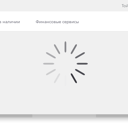
То
в наличии
Финансовые сервисы
 Тойота Центр Брянск
Дилерский центр
Новости
Вакансия в архиве
правьте письмо. Мы обязательно рассмотрим и при актуа
Заполнить анкету