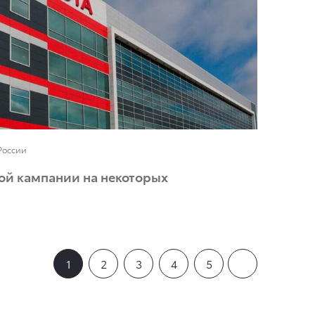
России
ой кампании на некоторых
1
2
3
4
5