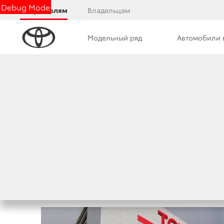
Debug Mode
Покупателям
Владельцам
Модельный ряд
Автомобили 
Удаление вмятин без покраски
Кузовной ремонт в
НОВОСТИ