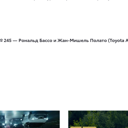
 245 — Рональд Бассо и Жан-Мишель Полато (Toyota A