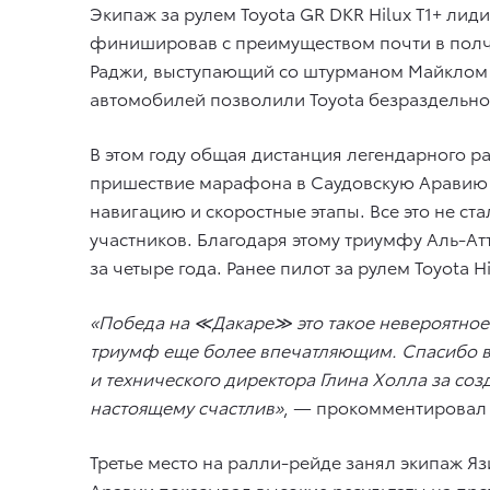
Экипаж за рулем Toyota GR DKR Hilux T1+ лиди
финишировав с преимуществом почти в полча
Раджи, выступающий со штурманом Майклом О
автомобилей позволили Toyota безраздельно 
В этом году общая дистанция легендарного ра
пришествие марафона в Саудовскую Аравию 
навигацию и скоростные этапы. Все это не ст
участников. Благодаря этому триумфу Аль-Ат
за четыре года. Ранее пилот за рулем Toyota 
«Победа на ≪Дакаре≫ это такое невероятное 
триумф еще более впечатляющим. Спасибо вс
и технического директора Глина Холла за соз
настоящему счастлив»
, — прокомментирова
Третье место на ралли-рейде занял экипаж Я
Аравии показывал высокие результаты на прот