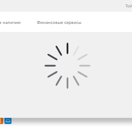
То
в наличии
Финансовые сервисы
 Тойота Центр Брянск
Дилерский центр
Новости
СТИ TOYOTA: НАССЕР
 HILUX СТАЛ ПОБЕДИТ
АЛЛИ-РЕЙДА «ДАКАР-2