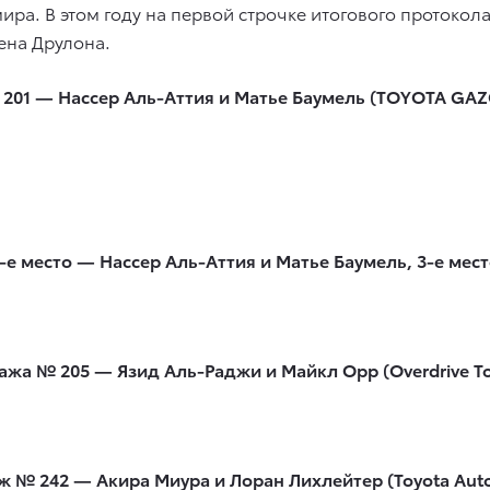
ра. В этом году на первой строчке итогового протокола
ена Друлона.
201 — Нассер Аль-Аттия и Матье Баумель (TOYOTA GAZ
1-е место — Нассер Аль-Аттия и Матье Баумель, 3-е ме
ажа № 205 — Язид Аль-Раджи и Майкл Орр (Overdrive To
ж № 242 — Акира Миура и Лоран Лихлейтер (Toyota Auto