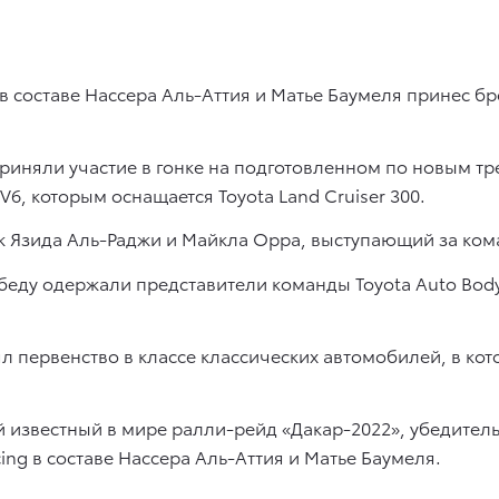
составе Нассера Аль-Аттия и Матье Баумеля принес бр
риняли участие в гонке на подготовленном по новым тре
6, которым оснащается Toyota Land Cruiser 300.
ж Язида Аль-Раджи и Майкла Орра, выступающий за кома
беду одержали представители команды Toyota Auto Body
ял первенство в классе классических автомобилей, в кот
 известный в мире ралли-рейд «Дакар-2022», убедитель
g в составе Нассера Аль-Аттия и Матье Баумеля.