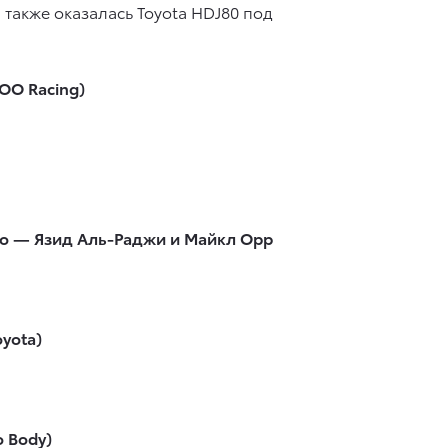
 также оказалась Toyota HDJ80 под
OO Racing)
сто — Язид Аль-Раджи и Майкл Орр
yota)
 Body)