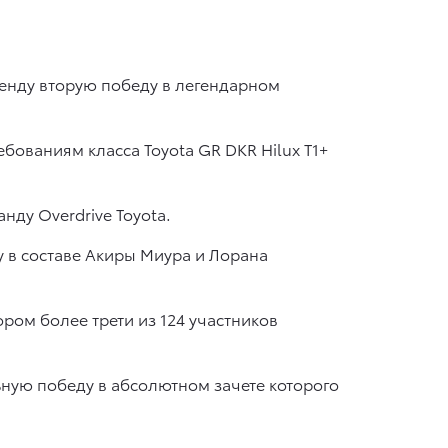
енду вторую победу в легендарном
бованиям класса Toyota GR DKR Hilux T1+
нду Overdrive Toyota.
 в составе Акиры Миура и Лорана
ором более трети из 124 участников
ную победу в абсолютном зачете которого