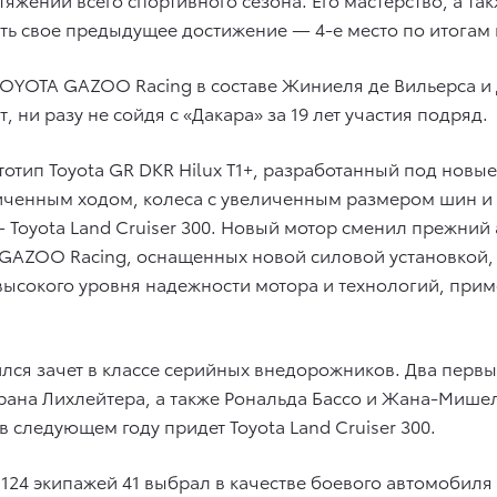
ить свое предыдущее достижение — 4-е место по итогам 
ж TOYOTA GAZOO Racing в составе Жиниеля де Вильерса 
 ни разу не сойдя с «Дакара» за 19 лет участия подряд.
тип Toyota GR DKR Hilux T1+, разработанный под новые
личенным ходом, колеса с увеличенным размером шин и 
 Toyota Land Cruiser 300. Новый мотор сменил прежний
GAZOO Racing, оснащенных новой силовой установкой,
высокого уровня надежности мотора и технологий, при
ился зачет в классе серийных внедорожников. Два перв
орана Лихлейтера, а также Рональда Бассо и Жана-Мише
 в следующем году придет Toyota Land Cruiser 300.
124 экипажей 41 выбрал в качестве боевого автомобиля