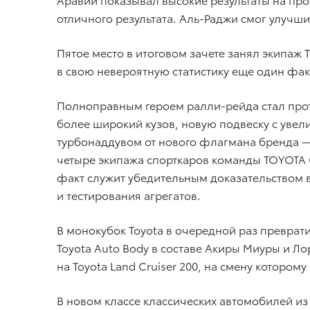
отличного результата. Аль-Раджи смог улучш
Пятое место в итоговом зачете занял экипа
в свою невероятную статистику еще один факт,
Полноправным героем ралли-рейда стал прото
более широкий кузов, новую подвеску с уве
турбонаддувом от нового флагмана бренда —
четыре экипажа спорткаров команды TOYOTA 
факт служит убедительным доказательством 
и тестирования агрегатов.
В монокубок Toyota в очередной раз преврат
Toyota Auto Body в составе Акиры Миуры и Л
на Toyota Land Cruiser 200, на смену которому
В новом классе классических автомобилей из 