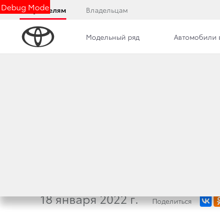
Debug Mode
Покупателям
Владельцам
Модельный ряд
Автомобили 
Удаление вмятин без покраски
Кузовной ремонт в
ТРИУМФ НАДЕЖНО
ЗА РУЛЕМ TOYOTA
ЛЕГЕНДАРНОГО Р
18 января 2022 г.
Поделиться