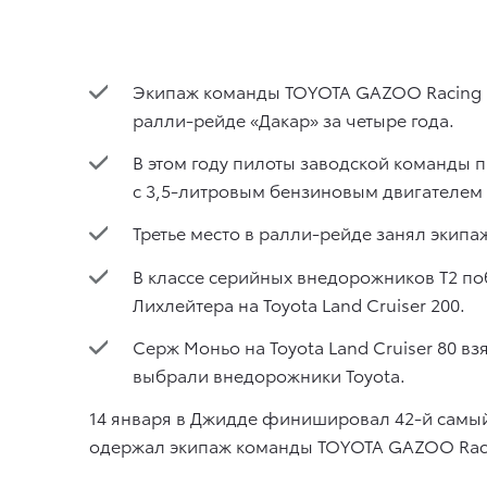
Экипаж команды TOYOTA GAZOO Racing в 
ралли-рейде «Дакар» за четыре года.
В этом году пилоты заводской команды п
с 3,5-литровым бензиновым двигателем V
Третье место в ралли-рейде занял экипа
В классе серийных внедорожников Т2 по
Лихлейтера на Toyota Land Cruiser 200.
Серж Моньо на Toyota Land Cruiser 80 вз
выбрали внедорожники Toyota.
14 января в Джидде финишировал 42-й самый
одержал экипаж команды TOYOTA GAZOO Racin