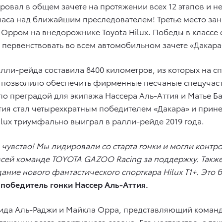
ровал в общем зачете на протяжении всех 12 этапов и не
са над ближайшим преследователем! Третье место занял
рром на внедорожнике Toyota Hilux. Победы в классе
первенствовать во всем автомобильном зачете «Дакара
лли-рейда составила 8400 километров, из которых на с
позволило обеспечить фирменные песчаные спецучастк
ало преградой для экипажа Нассера Аль-Аттия и Матье Б
тия стал четырехкратным победителем «Дакара» и прине
Hilux триумфально выиграл в ралли-рейде 2019 года.
чувство! Мы лидировали со старта гонки и могли контро
ей команде TOYOTA GAZOO Racing за поддержку. Также
дание нового фантастического спорткара Hilux T1+. Эт
л
победитель гонки Нассер Аль-Аттия.
зида Аль-Раджи и Майкла Орра, представляющий команду
яжении всего спортивного сезона. Его мастерство, а та