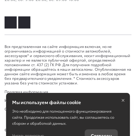
Вся представленная на сайте информация включая, но не
ограничиваясь информацией о стоимости автомобилей,
аксессуаров* и сервисного обслуживания, носит информационный
характер и не является публичной офертой, определяемой
положениями ст. 437 (2) ГК РФ. Для получения подробной
информации обращайтесь в наши автосалоны. Опубликованная на
данном сайте информация может быть изменена в любое время
без предварительного уведомления. * Стоимость аксессуаров
указана без учета стоимости установки.
Правовая информация
×
Изменить настройку cookies
Мы используем файлы cookie
Сбросить cookie
Это необходимо для полноценного функционирования
сайта. Продолжая использовать сайт, вы соглашаетесь со
сбором и обработкой данных.
©
2026
ЗАО "НП АВТОМИР"
Согласен
Читать полностью